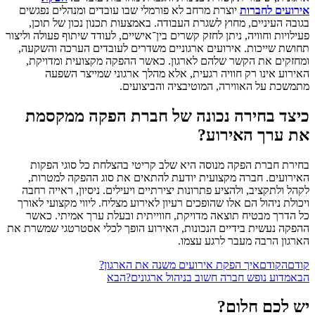
אירועים לחברות
יוצרת מרחב לא פורמלי שבו עובדים ומנהלים נפגשים
בגובה העיניים, מחוץ לשגרת העבודה. באמצעות תכנון נכון של תוכן,
פעילויות וחוויה, ניתן לחזק קשרים בין־אישיים, לעודד שיתוף פעולה וליצור
תחושת שייכות. אירועים ארגוניים משדרים לעובדים הערכה והשקעה,
ומחזקים את הקשר שלהם לארגון. כאשר ההפקה מקצועית ומדויקת,
האירוע אינו רק חוויה רגעית, אלא מהלך ארגוני שמייצר השפעה
מתמשכת על האווירה, המוטיבציה והביצועים.
כיצד בחירה נכונה של חברת הפקה ממקסמת
את ערך האירוע?
בחירת חברת הפקה מנוסה היא שלב קריטי בהצלחת כל סוגי הפקות
האירועים. חברה מקצועית יודעת להתאים את סוג ההפקה למטרות,
לקהל ולתקציב, ולהציע פתרונות יצירתיים ויעילים. ניסיון, ראייה רחבה
ויכולת ניהול הם אלו שהופכים רעיון לאירוע מצליח. ליווי מקצועי לאורך
כל הדרך מבטיח תוצאה מדויקת, חווייתית ובעלת ערך אמיתי. כאשר
ההפקה נעשית בידיים הנכונות, האירוע הופך לכלי אסטרטגי שמשרת את
הארגון הרבה מעבר לרגע עצמו.
קודם
הקודם
איך הפקת אירועים משנה את הארגון?
הבא
מדוע נופש חברה חשוב בניהול ארגונים?
הבא
יש לכם חלום?