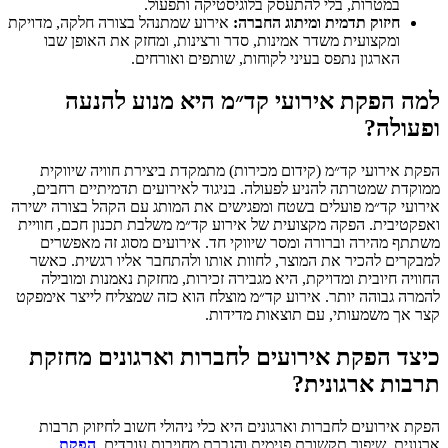
במטרות, בלי להתעסק בלוגיסטיקה ותפעול.
חיזוק תדמית ומיתוג החברה:
אירוע שמתנהל בצורה חלקה, מדויקת
ומקצועית משדר אמינות, סדר ורצינות, ומחזק את האופן שבו
הארגון נתפס בעיני לקוחות, שותפים ואורחים.
למה הפקת אירועי קד״מ היא מנוע להנעה
ופעולה?
הפקת אירועי קד״מ (קידום מכירות) מתמקדת ביצירת חוויה שיווקית
ממוקדת שמטרתה להניע לפעולה. בניגוד לאירועים תדמיתיים רחבים,
אירועי קד״מ פועלים בשטח ומפגישים את המותג עם הקהל בצורה ישירה
ואפקטיבית. הפקה מקצועית של אירוע קד״מ משלבת תכנון חכם, חוויית
משתתף מהירה וברורה ומסר שיווקי חד. אירועים מסוג זה מאפשרים
למבקרים להכיר את המוצר, לחוות אותו ולהתחבר אליו רגשית. כאשר
החוויה חיובית ומדויקת, היא מגבירה זכירות, מחזקת נאמנות ומובילה
להמרה גבוהה יותר. אירוע קד״מ מוצלח הוא כזה שמצליח לייצר אימפקט
קצר אך משמעותי, עם תוצאות מדידות.
כיצד הפקת אירועים לחברות וארגונים מחזקת
תרבות ארגונית?
הפקת אירועים לחברות וארגונים היא כלי ניהולי חשוב לחיזוק תרבות
ארגונית, שיפור תקשורת פנימית והגברת מחויבות עובדים.
הפקת