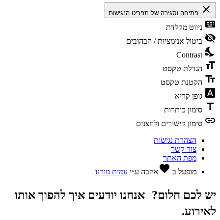
close
פתיחה וסגירה של תפריט הנגישות
keyboard
ניווט מקלדת
visibility_off
ביטול אנימציות / הבהובים
nights_stay
Contrast
format_size
הגדלת טקסט
text_fields
הקטנת טקסט
font_download
גופן קריא
title
סימון כותרות
link
סימון קישורים ולחצנים
הצהרת נגישות
צור קשר
מפת האתר
favorite
מופעל ב
אהבה
ע״י
עמית מורנו
יש לכם חלום? אנחנו יודעים איך להפוך אותו
לאירוע.