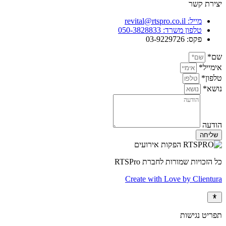
יצירת קשר
מייל: revital@rtspro.co.il
טלפון משרד: 050-3828833
פקס: 03-9229726
שם*
אימייל*
טלפון*
נושא*
הודעה
שליחה
כל הזכויות שמורות לחברת RTSPro
Create with Love by Clientura
תפריט נגישות