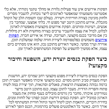
הפקות אירועים אינן עוד פעילות נלווית או מהלך טקטי נקודתי, אלא כלי
אסטרטגי משמעותי שמאפשר לארגונים לייצר נוכחות, להעביר מסרים
ולחזק מוניטין בצורה חווייתית וישירה. בעולם שבו תשומת הלב של הקהל
מוגבלת, אירוע מתוכנן היטב יוצר מפגש חי, בלתי אמצעי, שמחבר בין
אנשים, רעיונות ומותגים. הפקת אירועים מקצועית מאפשרת לארגון
לבלוט, לבדל את עצמו ולהעביר ערכים בצורה מוחשית ולא רק מילולית.
בין אם מדובר בכנס מקצועי, תערוכה, ועידה או אירוע חברה,
הפקות
אירועים
משמשים כפלטפורמה ליצירת חוויה שלמה שמשלבת תוכן,
אווירה וערך ממשי. כאשר האירוע מתוכנן נכון, הוא אינו מסתיים ביום
עצמו, אלא ממשיך להשפיע על תפיסת המשתתפים לאורך זמן.
כיצד הפקת כנסים יוצרת ידע, השפעה וחיבור
מקצועי?
הפקת כנסים מיועדת ליצירת מפגש מקצועי רחב שמרכז ידע, חדשנות
ושיח מעמיק סביב תחום מסוים. כנס מקצועי איכותי מאפשר העברת תוכן
ברמה גבוהה באמצעות הרצאות, פאנלים וסדנאות, תוך יצירת במה לשיח
פתוח והפריה הדדית. מעבר לתוכן עצמו, כנס מתוכנן היטב מייצר
נטוורקינג איכותי, מחבר בין גורמים מובילים בענף ומחזק את מעמד
הארגון כמוביל ידע. הפקת כנסים דורשת תכנון קפדני של לוחות זמנים,
בחירת דוברים, התאמת תוכן לקהל היעד וניהול חוויית המשתתף לכל
אורך היום. כאשר כל האלמנטים פועלים בהרמוניה, הכנס הופך לאירוע