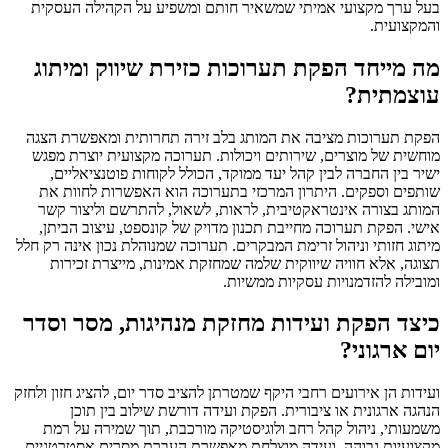
בעל ערך מקצועי אמיתי שמשאיר חותם ומשפיע על הקהילה העסקית
והמקצועית.
מה מייחד הפקת תערוכות כזירת שיווק ומיתוג
עוצמתית?
הפקת תערוכות מציבה את המותג בלב זירה תחרותית ומאפשרת הצגה
מוחשית של מוצרים, שירותים ויכולות. תערוכה מקצועית יוצרת מפגש
ישיר בין החברה לבין קהל יעד ממוקד, הכולל לקוחות פוטנציאליים,
שותפים וספקים. היתרון המרכזי בתערוכה הוא האפשרות לחוות את
המותג בצורה אינטראקטיבית, לראות, לשאול, להתרשם וליצור קשר
אישי. הפקת תערוכה מחייבת תכנון מדויק של קונספט, עיצוב הביתן,
מיתוג חזותי וניהול זרימת המבקרים. תערוכה שמנוהלת נכון אינה רק חלל
תצוגה, אלא חוויה שיווקית שלמה שמחזקת אמינות, מייצרת זכירות
ומובילה להזדמנויות עסקיות ממשיות.
כיצד הפקת ועידות מחזקת מנהיגות, מסר וסדר
יום ארגוני?
ועידות הן אירועים רחבי היקף שמטרתן להציב סדר יום, להציג חזון ולחזק
הנהגה ארגונית או ציבורית. הפקת ועידה דורשת שילוב בין תוכן
משמעותי, ניהול קהל רחב ולוגיסטיקה מורכבת, תוך שמירה על רמת
מקצועיות גבוהה. ועידה מוצלחת מאפשרת העברת מסרים אסטרטגיים