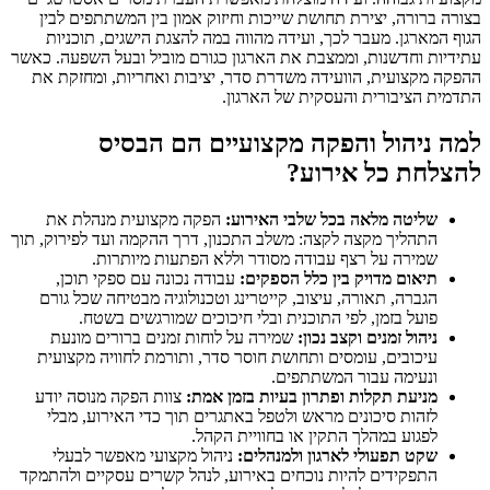
בצורה ברורה, יצירת תחושת שייכות וחיזוק אמון בין המשתתפים לבין
הגוף המארגן. מעבר לכך, ועידה מהווה במה להצגת הישגים, תוכניות
עתידיות וחדשנות, וממצבת את הארגון כגורם מוביל ובעל השפעה. כאשר
ההפקה מקצועית, הוועידה משדרת סדר, יציבות ואחריות, ומחזקת את
התדמית הציבורית והעסקית של הארגון.
למה ניהול והפקה מקצועיים הם הבסיס
להצלחת כל אירוע?
שליטה מלאה בכל שלבי האירוע:
הפקה מקצועית מנהלת את
התהליך מקצה לקצה: משלב התכנון, דרך ההקמה ועד לפירוק, תוך
שמירה על רצף עבודה מסודר וללא הפתעות מיותרות.
תיאום מדויק בין כלל הספקים:
עבודה נכונה עם ספקי תוכן,
הגברה, תאורה, עיצוב, קייטרינג וטכנולוגיה מבטיחה שכל גורם
פועל בזמן, לפי התוכנית ובלי חיכוכים שמורגשים בשטח.
ניהול זמנים וקצב נכון:
שמירה על לוחות זמנים ברורים מונעת
עיכובים, עומסים ותחושת חוסר סדר, ותורמת לחוויה מקצועית
ונעימה עבור המשתתפים.
מניעת תקלות ופתרון בעיות בזמן אמת:
צוות הפקה מנוסה יודע
לזהות סיכונים מראש ולטפל באתגרים תוך כדי האירוע, מבלי
לפגוע במהלך התקין או בחוויית הקהל.
שקט תפעולי לארגון ולמנהלים:
ניהול מקצועי מאפשר לבעלי
התפקידים להיות נוכחים באירוע, לנהל קשרים עסקיים ולהתמקד