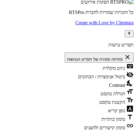
כל הזכויות שמורות לחברת RTSPro
Create with Love by Clientura
תפריט נגישות
close
פתיחה וסגירה של תפריט הנגישות
keyboard
ניווט מקלדת
visibility_off
ביטול אנימציות / הבהובים
nights_stay
Contrast
format_size
הגדלת טקסט
text_fields
הקטנת טקסט
font_download
גופן קריא
title
סימון כותרות
link
סימון קישורים ולחצנים