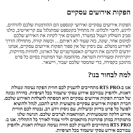
הפקות אירועים עסקיים
הפקות אירועים עסקיים ואירועי קונספט הם ההזדמנות שלכם להדהים,
לרגש, לחבר ולבלוט. זה מתחיל בקונספט שמתגלגל עם קריאייטיב, כולנו
סביב השולחן העגול במשרד, חושבים איך לקחת את האירוע שלכם
למקום אחר, שונה, כזה שעוד לא ראיתם… וכשזה קורה, מתחילה הדרך
לאירוע מושלם. עם ניסיון של אין ספור הפקות אירועים עסקיים, אנחנו
יודעים לתרגם את היעדים האסטרטגיים של הארגון, לחוויות מדויקות,
יוקרתיות ומעוררות השראה. מההזמנה ועד המתנות בסיום כל פרט
מתוכנן בקפידה, כדי שהמסר שלכם יעבור, ויישאר.
למה לבחור בנו?
אנו ב-
RTS PRO
מתחייבים להעניק לכם חווית הפקה נעימה ונטולת
דאגות, ולהפיק עבורכם אירוע עסקי שיעמוד בכל הציפיות. בחירה נכונה
של חברת הפקות אירועים עסקיים היא המפתח להצלחת האירוע שלכם.
חברת הפקות אירועים עסקיים מקצועית תדע לתכנן, לנהל ולהוציא
לפועל כל פרט בדיוק וביעילות. עם ניסיון וידע רב, נבטיח לכם חוויית
אירוע חלקה ומשמעותית, המותאמת לצרכים שלכם. הגישה שלנו
מתמקדת במתן פתרונות מותאמים וליווי צמוד לאורך כל התהליך. אנו ב-
RTS PRO מתחייבים להעניק לכם חוויה נעימה ונטולת דאגות, ולהפיק
עבורכם אירוע עסקי שיעמוד בכל הציפיות.