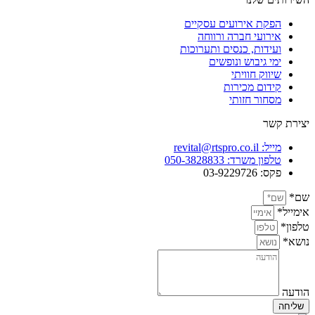
הפקת אירועים עסקיים
אירועי חברה ורווחה
ועידות, כנסים ותערוכות
ימי גיבוש ונופשים
שיווק חוויתי
קידום מכירות
מסחור חזותי
יצירת קשר
מייל: revital@rtspro.co.il
טלפון משרד: 050-3828833
פקס: 03-9229726
שם*
אימייל*
טלפון*
נושא*
הודעה
שליחה