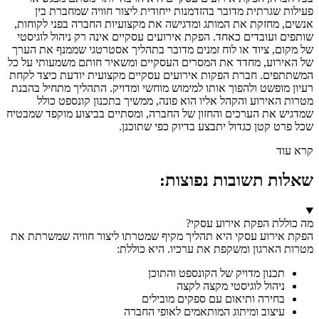
פעילות שגרתית מדובר בהזדמנות ייחודית ליצור חוויה שמחברת בין
אנשים, מחזקת את המותג ומדגישה את מקצועיות החברה בפני לקוחות,
שותפים ועובדים כאחד. הפקת אירועים עסקיים אינה רק ניהול לוגיסטי
של מקום, ציוד או לוח זמנים מדובר בתהליך אסטרטגי שממנף את הערך
של האירוע, מחדד את המסרים העסקיים ומשאיר חותם משמעותי על כל
המשתתפים. חברת הפקות אירועים עסקיים מקצועית יודעת כיצד לקחת
רעיון מופשט ולהפוך אותו למימוש מוחשי ומדויק. התהליך מתחיל בהבנת
מטרות האירוע והקהל אליו הוא פונה, ממשיך בתכנון קונספט כולל
שמדגיש את הערכים והחזון של החברה, ומסתיים בביצוע מוקפד שמבטיח
שכל פרט קטן כגדול יתבצע בדיוק כפי שתוכנן.
קרא עוד
שאלות תשובות נפוצות:
מה כוללת הפקת אירוע עסקי?
הפקת אירוע עסקי היא תהליך מקיף שמטרתו ליצור חוויה שמשרתת את
מטרות הארגון ומשקפת את ערכיו. היא כוללת:
תכנון מדויק של הקונספט והתוכן
ניהול לוגיסטי מקצה לקצה
בחירה ותיאום עם ספקים מובילים
עיצוב ומיתוג המותאמים לאופי החברה