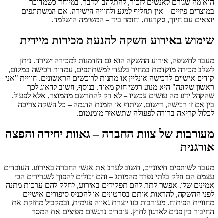
הוא מה שגורם לאנשים לזכור, להתלהב ולדבר. במיוחד כשמדובר
במוצרים פיזיים – אין תחליף למגע ולחוויה הישירה. אם המשתתפים
יוצאים עם חיוך, סקרנות, וחומר ביד – המשימה הושלמה.
שימוש באירוע השקה להנעת מכירות מיידית
מעבר לחשיפה, אירוע ההשקה הוא גם הזדמנות למכירה ישירה. ניתן
לשלב מכירה מוקדמת במחיר בלעדי למשתתפים, עמדות רכישה במקום,
קודים אישיים לרכישה אונליין או מתנות לרוכשים הראשונים. חוויית "אני
ראשון שקונה" היא מנוע רגשי חזק מאוד. בנוסף, חשוב לדאוג לכך
שהקהל ידע מה עושים עכשיו – לא רק להתרשם מהמוצר, אלא לפעול.
בין אם זו רכישה, רישום, שיתוף או הזמנת הדגמה – כל השקה צריכה
לכלול קריאה ברורה לפעולה שתשאיר מומנטום.
מעורבות של צוות החברה – גאוות יחידה והפצה
אורגנית
מעבר לשותפים חיצוניים, חשוב לערב את אנשי החברה באירוע. העובדים
עצמם הם חלק בלתי נפרד מהמותג – והם יכולים להפוך לשגרירים הכי
אמינים שלו. אפשר לתת להם תפקידים באירוע, לחלק להם ערכות מתנה
לפני ההשקה, להראות אותם בסרטונים או להכניס סיפורים אישיים
מחוויית הפיתוח. מעורבות כזו יוצרת גאווה פנימית, ובמקביל מחזקת את
החיבור בין פנים לארגון לחוץ. עובדים נרגשים מפיצים את המסר