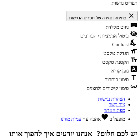
תפריט נגישות
close
פתיחה וסגירה של תפריט הנגישות
keyboard
ניווט מקלדת
visibility_off
ביטול אנימציות / הבהובים
nights_stay
Contrast
format_size
הגדלת טקסט
text_fields
הקטנת טקסט
font_download
גופן קריא
title
סימון כותרות
link
סימון קישורים ולחצנים
הצהרת נגישות
צור קשר
מפת האתר
favorite
מופעל ב
אהבה
ע״י
עמית מורנו
יש לכם חלום? אנחנו יודעים איך להפוך אותו