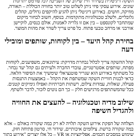
השקה דיגיטלית בשידור חי? שילוב של השניים? לכל פורמט יתרונות
שונים. אירוע עסקי פיזי ניתן לשלוט טוב יותר בחוויה הכוללת – תאורה,
מוזיקה, חושים. באירוע דיגיטלי ניתן להגיע להיקפים גדולים, קהלים
גלובליים, ולשלב טכנולוגיות מתקדמות. בנוסף, חשוב לבחור מיקום
שמתחבר לקונספט – בין אם זו גלריה לאמנות, אולם כנסים, לוקיישן
אורבני או מרחב טבעי פתוח. כל פרט צריך לשדר את מהות המוצר.
בחירת קהל היעד – בין לקוחות, שותפים ומובילי
דעה
קהל ההשקה צריך לכלול נבחרת מדויקת: עיתונאים, משפיענים, לקוחות
מפתח, שותפים אסטרטגיים, עובדי החברה ולעיתים גם קהל יעד נבחר.
כל משתתף באירוע הוא שגריר פוטנציאלי שימשיך את הסיפור הלאה.
כדאי לבנות חוויית השקה שמשתפת את הקהל – באמצעות התנסות
פעילה, שאלות, עמדות צילום, רשתות חברתיות ואפילו גימיקים קטנים.
ככל שהמשתתפים מרגישים חלק – כך הם נוטים לזכור, לדבר ולשתף.
שילוב מדיה וטכנולוגיה – להעצים את החוויה
ולהגדיל חשיפה
הצלחה של הפקת אירוע השקה תלויה לא רק במה שקורה באולם – אלא
במה שקורה ברשת. צילומים איכותיים, שידור חי, סרטון פתיחה חזק,
שימוש במסכים חכמים, אפליקציות או VR – כל אלו יוצרים "אירוע בתוך