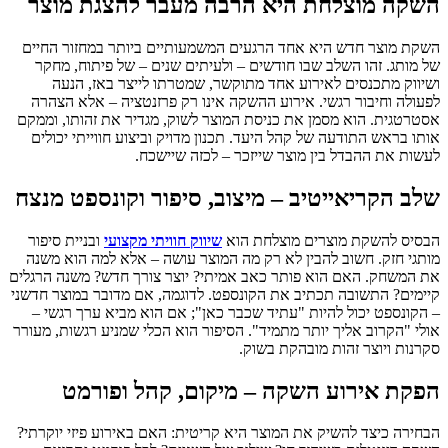
השקה מוצלחת היא הרבה מעבר להצגת מוצר
השקת מוצר חדש היא אחד הרגעים המשמעותיים ביותר במחזור החיים
של מותג. זהו השלב שבו חודשים – ולעיתים שנים – של פיתוח, מחקר
ושיווק מתכנסים לאירוע אחד מתוקשר, שמטרתו לייצר באז, הנעה
לפעולה וחיבור רגשי. אירוע ההשקה אינו רק פרזנטציה – אלא הצהרה
אסטרטגית. הוא מסמן את כניסת המוצר לשוק, מגדיר את זהותו, וממקם
אותו בראש התודעה של קהל היעד. תכנון מדויק וביצוע חווייתי יכולים
לעשות את ההבדל בין מוצר שייזכר – לכזה שיישכח.
שלב הקריאייטיב – מיצוב, סיפור וקונספט מנצח
הבסיס להשקת מוצרים מוצלחת הוא
שיווק חוויתי מקצועי
ובניית סיפור
מותגי חזק. חשוב להבין לא רק מה המוצר עושה – אלא למה הוא משנה
את המשחק. האם הוא פותר כאב אמיתי? יוצר צורך חדש? משנה הרגלים
קיימים? התשובה תכתיב את הקונספט. לדוגמה, אם מדובר במוצר חדשני
– הקונספט יכול להיות "עתיד שכבר כאן"; אם הוא מביא ערך רגשי –
אולי "הקרוב אליך יותר מתמיד". הסיפור הוא הכלי שמניע רגשות, מעורר
סקרנות ויוצר זהות מובהקת בשוק.
הפקת אירוע השקה – מיקום, קהל ופורמט
הבחירה כיצד להשיק את המוצר היא קריטית: האם באירוע פיזי יוקרתי?