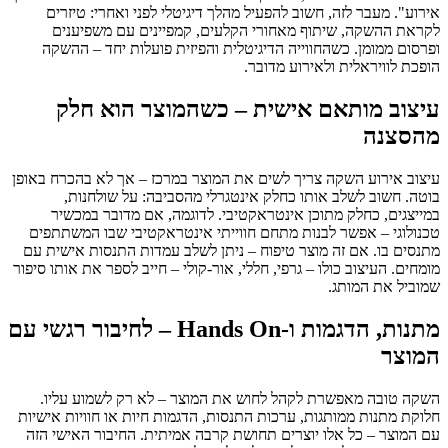
אירוע". מעבר לזה, חשוב להפעיל מהלך דיגיטלי לפני ואחרי: טיזרים
לקראת ההשקה, שיתוף מאחורי הקלעים, קמפיינים עם משפיענים
ופרסום ממומן. כשהחווייה הדיגיטלית והפיזית פועלות יחד – ההשקה
הופכת לוויראלית ולאירוע מדובר.
עיצוב מותאם אישית – כשהמוצר הוא חלק
מהסצנה
עיצוב אירוע השקה צריך לשים את המוצר במרכז – אך לא בהכרח באופן
בוטה. חשוב לשלב אותו כחלק אינטגרלי מהסביבה: על שולחנות,
במייצגים, כחלק מתוכן אינטראקטיבי. לדוגמה, אם מדובר במכשיר
טכנולוגי – אפשר לבנות מתחם חווייתי אינטראקטיבי שבו המשתתפים
מתנסים בו. אם זה מוצר טיפוח – ניתן לשלב עמדות התנסות אישית עם
מומחים. העיצוב כולו – גרפי, חללי, אור-קולי – חייב לספר את אותו סיפור
שמוביל את המותג.
מתנות, הדגמות ו-
Hands On
– לחיבור רגשי עם
המוצר
השקה טובה מאפשרת לקהל לחוש את המוצר – לא רק לשמוע עליו.
חלוקת מתנות ממותגות, ערכות התנסות, הדגמות חיות או חוויות אישיות
עם המוצר – כל אלו יוצרים תחושת קרבה אמיתית. החיבור האישי הזה