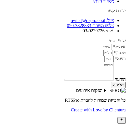
מסחור חזותי
יצירת קשר
מייל: revital@rtspro.co.il
טלפון משרד: 050-3828833
פקס: 03-9229726
שם*
אימייל*
טלפון*
נושא*
הודעה
שליחה
כל הזכויות שמורות לחברת RTSPro
Create with Love by Clientura