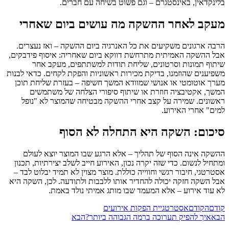
בלינקדאין, באינסטגרם – וגם פשוט בשיחה עם חברים.
מעקב לאחר ההשקה מה עושים ביום שאחרי
הרבה ארגונים משקיעים את כל האנרגיה ביום ההשקה – ואז נעצרים.
אבל ההשקה האמיתית מתרחשת דווקא ביום שאחריה: איסוף פידבקים,
שיתוף תמונות וסרטונים, שליחת תודות למשתתפים, מעקב אחר
משפיענים שהוזמנו, בדיקת מכירות ראשוניות והפקת לקחים. כדאי לבנות
מערך אוטומטי או אנושי שמוודא המשך חשיפה – בעזרת שליחת תוכן
המשך, אקטיבציה חוזרת או שיתוף סיפורי הצלחה של משתמשים
ראשונים. שמירה על קצב אחרי ההשקה מבטיחה שהמוצר לא "נופל
למים" אחרי האירוע.
סיכום: השקה היא התחלה לא הסוף
ההשקה אינה הסוף של תהליך – אלא הרגע שבו המוצר יוצא לעולם
ומתחיל לנשום. כדי שזה יקרה נכון, האירוע חייב לשלב יצירתיות, תכנון
אסטרטגי, חיבור רגשי וחווייה כוללת. מוצר מצוין לא תמיד יבלוט לבד –
אבל השקה חזקה יכולה להחדיר אותו ללבבות ולתודעה. לכן, השקה היא
לא עוד אירוע – אלא המעמד שבו מותג אמיתי נולד באמת.
קודם
הקודם
אסטרטגיית הפקות אירועים
הבא
איך להפיק תערוכה ברמה הגבוהה ביותר?
הבא