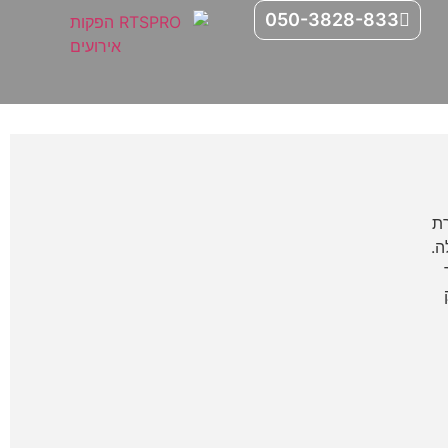
050-3828-833
רת
ה.