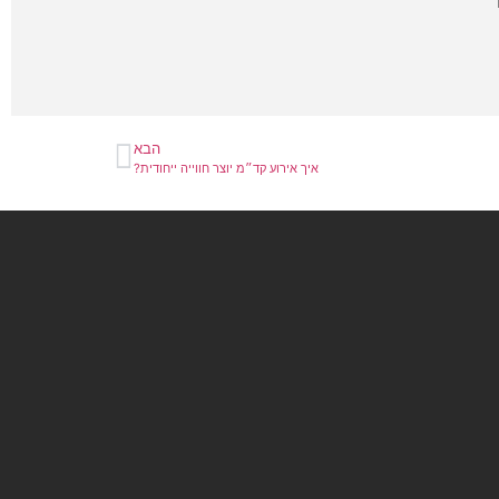
ייצרת ROI
הבא
איך אירוע קד״מ יוצר חווייה ייחודית?