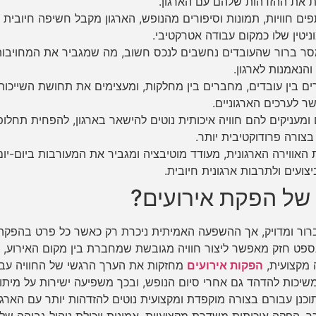
ת את ההזדהות שלהם עם הארגון.
 חוויות, תמונות וסיפורים מהנופש, הארגון מקבל חשיפה חיובית
טין שלו כמקום עבודה אטרקטיבי.
 ברור שהעובדים נחשבים לנכס חשוב, מה שמגביר את המחויבות
והנאמנות לארגון.
ים בין עובדים, מחברים בין מחלקות, ומעצימים את תחושת השייכות
ר לערכים הארגוניים.
מעניקים להם חוויה איכותית נוטים להישאר בארגון, להפחית תחלופ
בצורה פרודוקטיבית יותר.
אווירה הארגונית, מעודד מוטיבציה ומגביר את המעורבות ביום-יום
ועים ולתרבות ארגונית חיובית.
של הפקת אירועים?
ור ומדויק, אך ההשפעה האמיתית ניכרת רק כאשר כל פרט בהפקה
ונספט חזק מאפשר ליצור חוויה מגובשת שמחברת בין מקום האירוע,
 מקצועית,
הפקות אירועים
מחזקות את הערך הרגשי של החוויה עבו
ממשיכות להדהד גם אחרי סיום הנופש, ובכך משפיעה ישירות על מיתו
נן עבורם בצורה מוקפדת ומקצועית נוטים להזדהות יותר עם הארגון