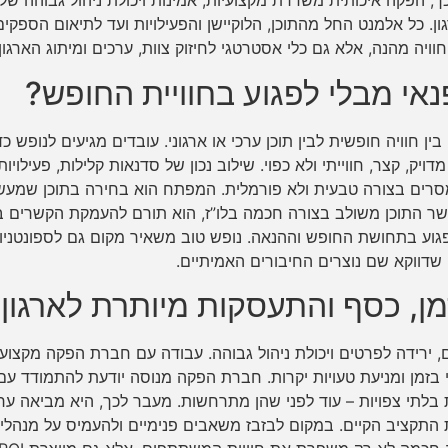
ך, הפקה איכותית משדרת מקצועיות, אמינות ויכולת ניהול גבוהה של
גון. כל אלמנט החל מהתוכן, הלוקיישן והפעילויות ועד לתיאום הספקים
וויה מהנה, אלא גם כלי אסטרטגי לחיזוק צוות, ערכים ומיתוג הארגון.
נאי מבלי לפגוע בחוויית החופש?
 חוויה חופשית לבין תוכן ערכי או ארגוני. עובדים מגיעים לנופש כד
דויק, קצר, חווייתי ולא כפוי. שילוב נכון של סדנאות קלילות, פעילויות
סרים בצורה טבעית ולא פורמלית. המפתח הוא בחירה בתוכן שמעש
שר התוכן משולב בצורה חכמה בלו”ז, הוא תורם להעמקת הקשרים בי
פגוע בתחושת החופש וההנאה. נופש טוב משאיר מקום גם לספונטניו
 שדווקא שם נוצרים החיבורים האמיתיים.
ן, כסף והתעסקות מיותרת לארגון
 ירידה לפרטים ויכולת ניהול גבוהה. עבודה עם חברת הפקה מקצוע
בזמן ומניעת טעויות יקרות. חברת הפקה מנוסה יודעת להתמודד עם
ת בלתי צפויות – עוד לפני שהן מתרחשות. מעבר לכך, היא מביאה ער
התקציב הקיים. במקום לבזבז משאבים פנימיים ולהעמיס על מנהלי