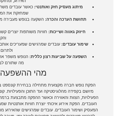
האירוע, ומחזקו
מיתוג מעסיק חזק ואותנטי:
כאשר עובדים משתפים
שמחזקת את המוני
תחושת הערכה והכרה:
השקעה בנופש מעבירה מסר
חיזוק גאווה ושייכות:
חוויות משותפות יוצרים קשר
והקש
שימור עובדים:
עובדים שמרגישים שמעריכים אותם ו
ולתרום 
השפעה על שביעות רצון כללית:
הנופש משפר את ה
מה שתורם לביצ
מהי ההשפעה 
הפקת נופש חברה מקצועית מתחילה בבחירת קונספט בר
מיושם בקפידה מהלוגיסטיקה ועד התוכן והפעילויות. ק
הפעילויות, הצוות והאווירה וכאשר ההפקה מתבצעת ברמה
העובדים. הפקת אירוע איכותי יוצרת חוויות אותנטיות ש
המעסיק ושימור העובדים. עובדים שמרגישים שהאירוע מתוכ