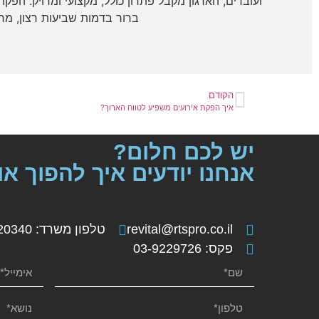
ברור בדמות שביעות רצון, מחו
הקודם
איך הפקת אירועים משפיע לטווח הארוך?
יש לכם חלום?
אנחנו יודעים איך להפוך או
revital@rtspro.co.il
טלפון משרד: 073-7020340
פקס: 03-9229726