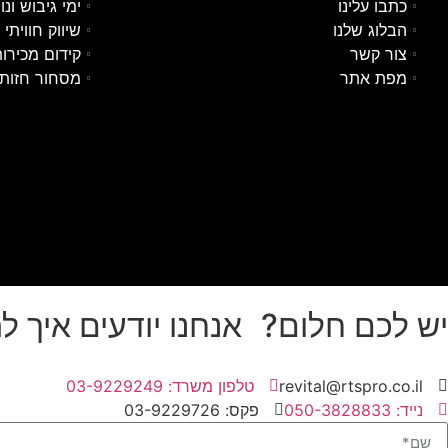
כתבו עלינו
ימי גיבוש ונ
הבלוג שלנו
שיווק חוויתי
צור קשר
קידום מכירו
מפת אתר
מסחור חזותי
יש לכם חלום? אנחנו יודעים איך ל
revital@rtspro.co.il
טלפון משרד: 03-9229249
נייד: 050-3828833
פקס: 03-9229726