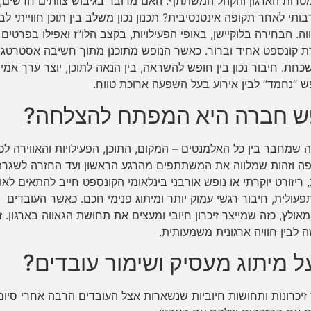
רות הארגון והקהל המשתתף. האם מדובר בגיבוש צוותים חדשים,
ותי לאחר תקופה אינטנסיבית? תכנון נכון משלב בין תוכן חווייתי לבי
ה. הבחירה בלוקיישן, באופי הפעילויות, בקצב הלו”ז ואפילו בפרטים
שרת קונספט אחיד וברור. כאשר הנופש מתוכנן מתוך חשיבה אסטרטגי
שכחת. חיבור נכון בין חופש להשראה, בין הנאה לתוכן, יוצר ערך אמי
ופש “נחמד” לבין אירוע בעל השפעה ארוכת טווח.
פש חברה היא המפתח להצלחה?
שמחבר בין כל האלמנטים – המקום, התוכן, הפעילויות והאווירה לכד
שפה וזהות שמלווה את המשתתפים מהרגע הראשון ועד החזרה לשגרה
ריזורט יוקרתי או נופש אורבני בינלאומי הקונספט חייב להתאים לאו
עולית, חיבור רגשי עמוק יותר ומיתוג פנימי חכם. כאשר העובדים
ולץ, כזה שמייצר זיכרון חיובי ומעצים את תחושת הגאווה בארגון. ז
 לבין חוויה ארגונית משמעותית.
 מיתוג מעסיק ושימור עובדים?
 זיכרונות ותחושות חיוביות שנשארות אצל העובדים הרבה אחרי סיום