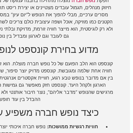
הפקת
נופש חברה
מוצלח מתחילה בהבנה עמוקה של מט
חיזוק מנהלים, תגמול עובדים מצטיינים או יצירת ריסט תרב
מסרים ערכיים, מבלי להפוך את הנופש ל”יום עיון” במסוו
הקטנים כמו מוזיקה, אוכל ושפה עיצובית כולם צריכים ל
ולא רק לוגיסטית, הוא מייצר חוויה זורמת, מדויקת ובלתי נ
גם לעובד וגם לארגון ומבדיל בין נ
מדוע בחירת קונספט לנו
קונספט הוא הלב הפועם של כל נופש חברה מוצלח. הוא זה 
חוויה אחת שלמה ומגובשת. קונספט מדויק יוצר סיפור, 
בין אם מדובר בנופש טבע רגוע, חוויית אקסטרים אנרגטית, 
הארגון ולקהל היעד. קונספט חזק מאפשר גם גמישות תפ
מרגישים שהנופש “מדבר אליהם”, נוצר חיבור אותנטי ולא מא
ההבדל בין עוד חופשה
כיצד נופש חברה משפיע על
חוויות רגשיות ממושכות:
נופש חברה איכותי יוצר