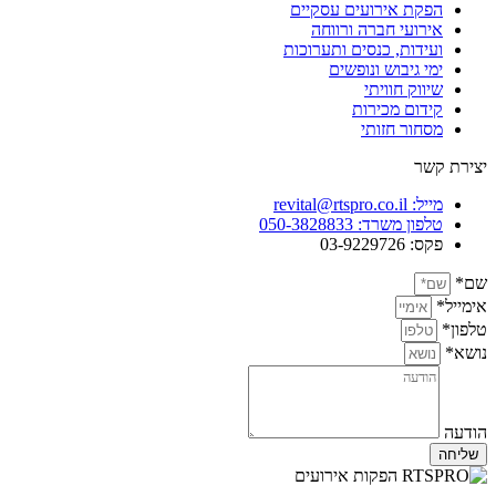
הפקת אירועים עסקיים
אירועי חברה ורווחה
ועידות, כנסים ותערוכות
ימי גיבוש ונופשים
שיווק חוויתי
קידום מכירות
מסחור חזותי
יצירת קשר
מייל: revital@rtspro.co.il
טלפון משרד: 050-3828833
פקס: 03-9229726
שם*
אימייל*
טלפון*
נושא*
הודעה
שליחה