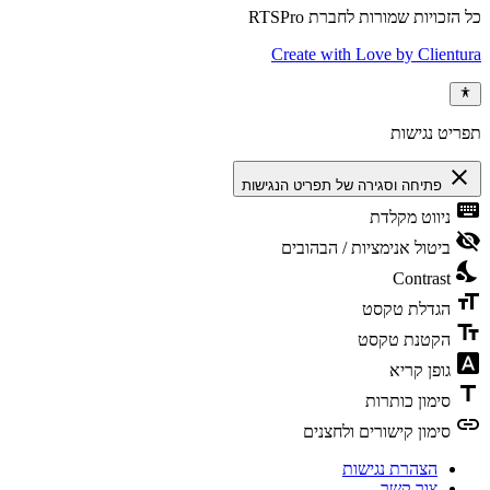
כל הזכויות שמורות לחברת RTSPro
Create with Love by Clientura
תפריט נגישות
close
פתיחה וסגירה של תפריט הנגישות
keyboard
ניווט מקלדת
visibility_off
ביטול אנימציות / הבהובים
nights_stay
Contrast
format_size
הגדלת טקסט
text_fields
הקטנת טקסט
font_download
גופן קריא
title
סימון כותרות
link
סימון קישורים ולחצנים
הצהרת נגישות
צור קשר