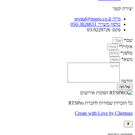
יצירת קשר
מייל: revital@rtspro.co.il
טלפון משרד: 050-3828833
פקס: 03-9229726
שם*
אימייל*
טלפון*
נושא*
הודעה
שליחה
כל הזכויות שמורות לחברת RTSPro
Create with Love by Clientura
תפריט נגישות