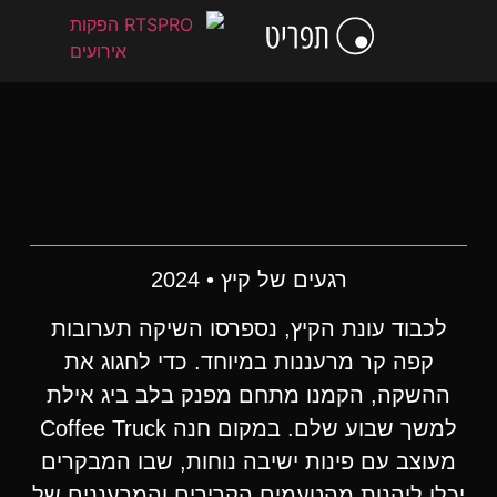
לתוכן
הסיפור שלנו
כתבו עלינו
מסחור חזותי
שיווק חוויתי
אירועי חברה ורווחה
קידום מכירות
לקוחות מרוצים
הפקת אירועים עסקיים
ימי גיבוש ונופשים
וועידות ,כנסים ותערוכות
רגעים של קיץ • 2024
לכבוד עונת הקיץ, נספרסו השיקה תערובות
קפה קר מרעננות במיוחד. כדי לחגוג את
ההשקה, הקמנו מתחם מפנק בלב ביג אילת
למשך שבוע שלם. במקום חנה Coffee Truck
מעוצב עם פינות ישיבה נוחות, שבו המבקרים
יכלו ליהנות מהטעמים הקרירים והמרעננים של