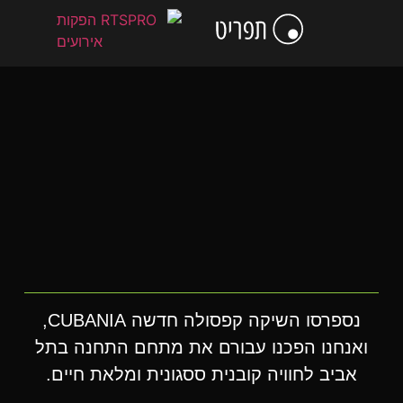
לתוכן
הסיפור שלנו
כתבו עלינו
מסחור חזותי
שיווק חוויתי
אירועי חברה ורווחה
קידום מכירות
לקוחות מרוצים
הפקת אירועים עסקיים
ימי גיבוש ונופשים
וועידות ,כנסים ותערוכות
נספרסו השיקה קפסולה חדשה CUBANIA,
ואנחנו הפכנו עבורם את מתחם התחנה בתל
אביב לחוויה קובנית ססגונית ומלאת חיים.