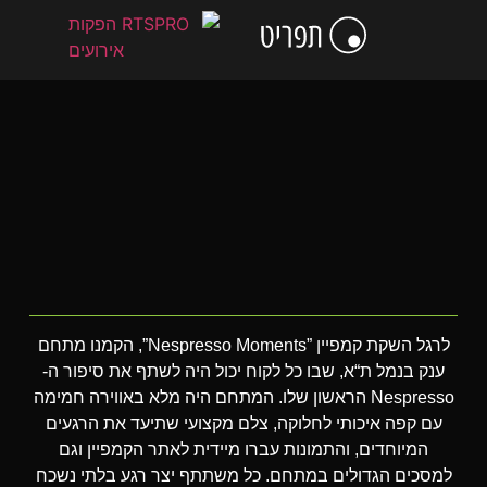
לתוכן
הסיפור שלנו
כתבו עלינו
מסחור חזותי
שיווק חוויתי
אירועי חברה ורווחה
קידום מכירות
לקוחות מרוצים
הפקת אירועים עסקיים
ימי גיבוש ונופשים
וועידות ,כנסים ותערוכות
לרגל השקת קמפיין ”Nespresso Moments”, הקמנו מתחם
ענק בנמל ת“א, שבו כל לקוח יכול היה לשתף את סיפור ה-
Nespresso הראשון שלו. המתחם היה מלא באווירה חמימה
עם קפה איכותי לחלוקה, צלם מקצועי שתיעד את הרגעים
המיוחדים, והתמונות עברו מיידית לאתר הקמפיין וגם
למסכים הגדולים במתחם. כל משתתף יצר רגע בלתי נשכח