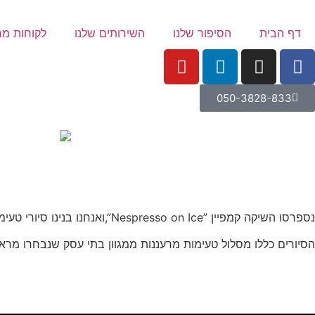
לתוכן
דף הבית
הסיפור שלנו
השירותים שלנו
לקוחות מר
050-3828-833
נספרסו השיקה קמפיין ”Nespresso on Ice”,ואנחנו בנינו סיורי טעימות והקמנו מספר מתחמי חוויה ייחודיים, שהזמינו את הלקוחות להירשם לסיורים מרעננים עם אפליקציה ייעודית.
הסיורים כללו מסלול טעימות מרעננות ממגוון בתי עסק שנבחרו מרא